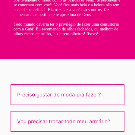
positivamente o modo como as pessoas te veem, te percebem e
se conectam com você. Você fica mais bela e a beleza não tem
nada de superficial. Ela traz paz a você e aos outros, faz
aumentar a autoestima e te aproxima de Deus.
Todo mundo deveria ter o privilégio de fazer uma consultoria
com a Gabi! Eu recomendo de olhos fechados, ou melhor: de
olhos cheios de brilho, luz e sem olheiras! Rsrsrs!
Preciso gostar de moda pra fazer?
Vou precisar trocar todo meu armário?