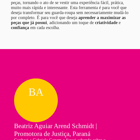
peças, tornando o ato de se vestir uma experiência fácil, prática,
muito mais rápida e interessante. Esta ferramenta é para você que
deseja transformar seu guarda-roupa sem necessariamente mudá-lo
por completo. É para você que deseja
aprender a maximizar as
peças que já possui
, adicionando um toque de
criatividade
e
confiança
em cada escolha.
BA
Beatriz Aguiar Arend Schmidt |
Lu
Promotora de Justiça, Paraná
Bra