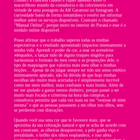
Conheci a Gabriela Ganem e fiquei sabendo sobre o
O im
maravilhoso mundo da consultoria e da colorimetria em
imen
virtude de uma postagem da Alê Garattoni no Instagram. A
perc
curiosidade bateu de forma instantânea e resolvi me informar
atra
melhor sobre os serviços disponíveis. Contratei o chamado
cor 
“Manual Online”, porque moro no interior do Paraná e esse é o
módulo online disponível.
Eu m
comb
Posso afirmar que o trabalho superou todas as minhas
atrá
expectativas e o resultado apresentado impactou imensamente a
prof
minha vida. Aprendi o poder da cor, a usar os acessórios
assu
adequados, a lançar mão de alguns truques singelos para
sens
harmonizar o formato do meu rosto e as proporções dele, o
isso
tipo de maquiagem que valoriza mais meu olhar e minhas
entã
feições… Apesar de eu julgar sempre ter tido um senso estético
minimamente apurado, não há dúvida de que hoje minhas
Segu
escolhas são muito mais acertadas e é simplesmente incrível
comp
como me sinto melhor, mais confiante e mais bonita. Além de
é um
ter me ajudado a gastar menos dinheiro, porque passei a ser
fez.
muito mais focada e criteriosa na hora das compras, a
consultoria permitiu que cada vez mais eu me “vestisse de mim
mesma” e que as pessoas passassem a me olhar nos olhos, sem
se perderem com distrações.
Quando você usa uma cor que te favorece mais, que se
aproxima da sua coloração natural e que se acha de acordo com
seu constraste, as olheiras desaparecem, a pele ganha viço e
jovialidade, o brilho dos olhos resplandece, e isso afeta