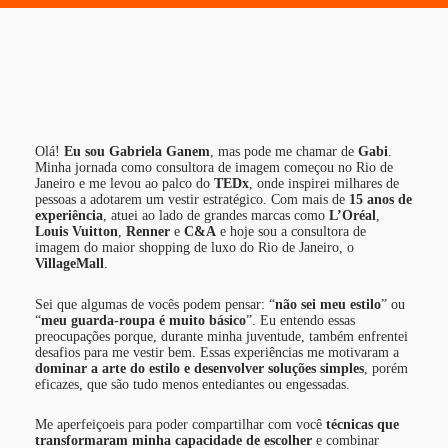
Olá!
Eu sou Gabriela Ganem
, mas pode me chamar de
Gabi
.
Minha jornada como consultora de imagem começou no Rio de
Janeiro e me levou ao palco do
TEDx
, onde inspirei milhares de
pessoas a adotarem um vestir estratégico. Com mais de
15 anos de
experiência
, atuei ao lado de grandes marcas como
L’Oréal
,
Louis Vuitton
,
Renner
e
C&A
e hoje sou a consultora de
imagem do maior shopping de luxo do Rio de Janeiro, o
VillageMall
.
Sei que algumas de vocês podem pensar: “
não sei meu estilo
” ou
“
meu guarda-roupa é muito básico
”. Eu entendo essas
preocupações porque, durante minha juventude, também enfrentei
desafios para me vestir bem. Essas experiências me motivaram a
dominar a arte do estilo e desenvolver soluções simples
, porém
eficazes, que são tudo menos entediantes ou engessadas.
Me aperfeiçoeis para poder compartilhar com você
técnicas que
transformaram minha capacidade de escolher
e combinar